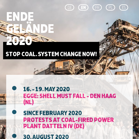
DE
EN
FR
PL
ES
ENDE
GELÄNDE
2020
STOP COAL. SYSTEM CHANGE NOW!
16. - 19. MAY 2020
EGGE: SHELL MUST FALL - DEN HAAG
(NL)
SINCE FEBRUARY 2020
PROTESTS AT COAL-FIRED POWER
PLANT DATTELN IV (DE)
30. AUGUST 2020