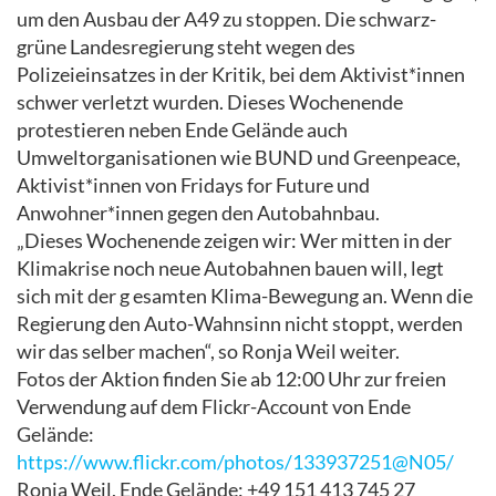
um den Ausbau der A49 zu stoppen. Die schwarz-
grüne Landesregierung steht wegen des
Polizeieinsatzes in der Kritik, bei dem Aktivist*innen
schwer verletzt wurden. Dieses Wochenende
protestieren neben Ende Gelände auch
Umweltorganisationen wie BUND und Greenpeace,
Aktivist*innen von Fridays for Future und
Anwohner*innen gegen den Autobahnbau.
„Dieses Wochenende zeigen wir: Wer mitten in der
Klimakrise noch neue Autobahnen bauen will, legt
sich mit der g
esamten
Klima-Bewegung an. Wenn die
Regierung den Auto-Wahnsinn nicht stoppt, werden
wir das selber machen“, so Ronja Weil weiter.
Fotos der Aktion finden Sie ab 12:00 Uhr zur freien
Verwendung auf dem Flickr-Account von Ende
Gelände:
https://www.flickr.com/photos/133937251@N05/
Ronja Weil, Ende Gelände: +49 151 413 745 27