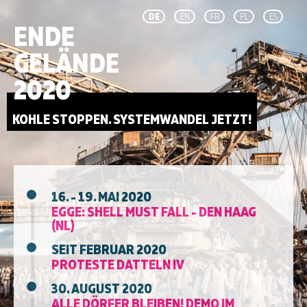
DE
EN
FR
PL
ES
ENDE
GELÄNDE
2020
KOHLE STOPPEN. SYSTEMWANDEL JETZT!
16. - 19. MAI 2020
EGGE: SHELL MUST FALL - DEN HAAG
(NL)
SEIT FEBRUAR 2020
PROTESTE DATTELN IV
30. AUGUST 2020
ALLE DÖRFER BLEIBEN! DEMO IM