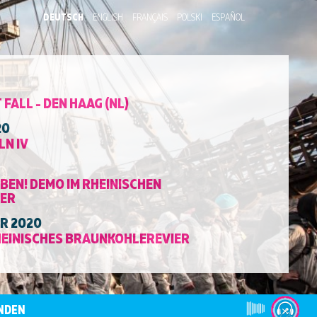
DEUTSCH
ENGLISH
FRANÇAIS
POLSKI
ESPAÑOL
 FALL - DEN HAAG (NL)
20
N IV
BEN! DEMO IM RHEINISCHEN
ER
ER 2020
HEINISCHES BRAUNKOHLEREVIER
NDEN