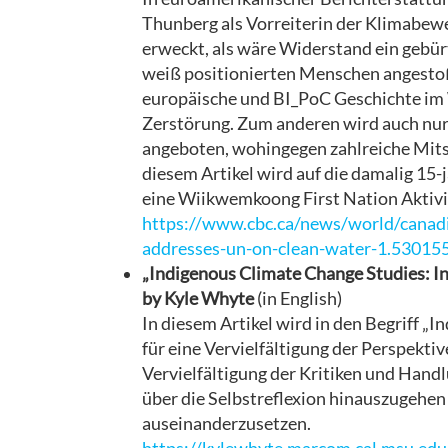
Thunberg als Vorreiterin der Klimabew
erweckt, als wäre Widerstand ein gebü
weiß positionierten Menschen angestoß
europäische und BI_PoC Geschichte im
Zerstörung. Zum anderen wird auch nur
angeboten, wohingegen zahlreiche Mits
diesem Artikel wird auf die damalig 15-jä
eine Wiikwemkoong First Nation​​​​​​​ Akti
https://www.cbc.ca/news/world/canadi
addresses-un-on-clean-water-1.53015
„Indigenous Climate Change Studies: I
by Kyle Whyte
(in English)
In diesem Artikel wird in den Begriff „
für eine Vervielfältigung der Perspekti
Vervielfältigung der Kritiken und Hand
über die Selbstreflexion hinauszugehen
auseinanderzusetzen.