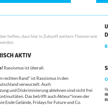
U
D
 aber hoffen, dass hier in Zukunft weitere Themen wie
 werden.
B
RISCH AKTIV
S
s!
Rassismus ist überall.
m rechten Rand“ ist Rassismus in den
O
utschland verwurzelt. Auch
S
zung und Diskriminierung ablehnen sind nicht frei
I
ntinuitäten. Das betrifft auch Akteur*innen der
B
e Ende Gelände, Fridays for Future und Co.