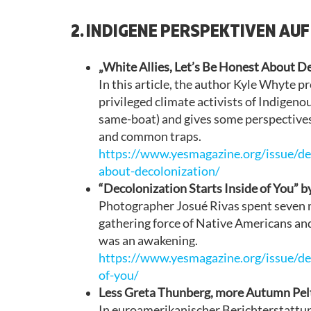
2. INDIGENE PERSPEKTIVEN AU
„White Allies, Let’s Be Honest About 
In this article, the author Kyle Whyte p
privileged climate activists of Indige
same-boat) and gives some perspectives 
and common traps.
https://www.yesmagazine.org/issue/de
about-decolonization/
“Decolonization Starts Inside of You” b
Photographer Josué Rivas spent seven 
gathering force of Native Americans and t
was an awakening.
https://www.yesmagazine.org/issue/de
of-you/
Less Greta Thunberg, more Autumn Pelt
​In euroamerikanischer Berichterstattu