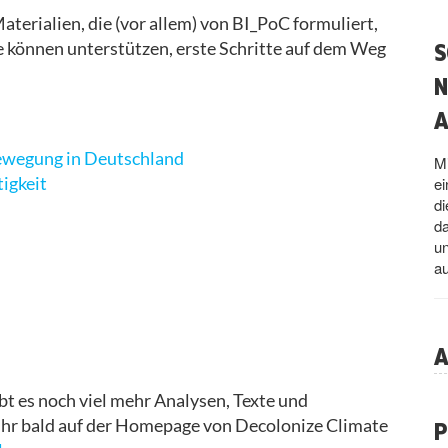
Materialien, die (vor allem) von BI_PoC formuliert,
S
 können unterstützen, erste Schritte auf dem Weg
N
A
bewegung in Deutschland
Mi
igkeit
ei
d
da
un
a
A
ibt es noch viel mehr Analysen, Texte und
t ihr bald auf der Homepage von Decolonize Climate
P