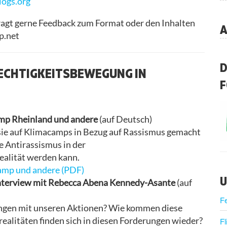
logs.org
tragt gerne Feedback zum Format oder den Inhalten
A
p.net
D
RECHTIGKEITSBEWEGUNG IN
F
amp Rheinland und andere
(auf Deutsch)
 sie auf Klimacamps in Bezug auf Rassismus gemacht
e Antirassismus in der
alität werden kann.
camp und andere (PDF)
U
” Interview mit Rebecca Abena Kennedy-Asante
(auf
F
rungen mit unseren Aktionen? Wie kommen diese
alitäten finden sich in diesen Forderungen wieder?
Fl