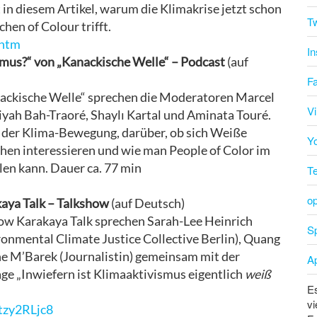
n diesem Artikel, warum die Klimakrise jetzt schon
Tw
hen of Colour trifft.
.htm
I
smus?“ von „Kanackische Welle“ – Podcast
(auf
F
anackische Welle“ sprechen die Moderatoren Marcel
V
ah Bah-Traoré, Shaylı Kartal und Aminata Touré.
in der Klima-Bewegung, darüber, ob sich Weiße
Y
chen interessieren und wie man People of Color im
en kann. Dauer ca. 77 min
T
o
akaya Talk – Talkshow
(auf Deutsch)
how Karakaya Talk sprechen Sarah-Lee Heinrich
Sp
onmental Climate Justice Collective Berlin), Quang
ne M’Barek (Journalistin) gemeinsam mit der
A
ge „Inwiefern ist Klimaaktivismus eigentlich
weiß
Es
vi
tzy2RLjc8