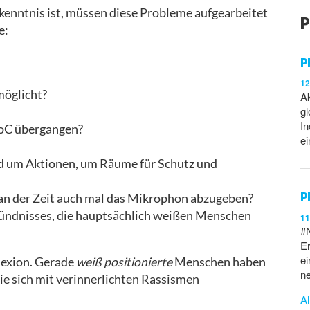
ekenntnis ist, müssen diese Probleme aufgearbeitet
P
e:
P
1
möglicht?
Ak
gl
In
PoC übergangen?
ei
nd um Aktionen, um Räume für Schutz und
P
an der Zeit auch mal das Mikrophon abzugeben?
Bündnisses, die hauptsächlich weißen Menschen
1
#
Er
ei
flexion. Gerade
weiß positionierte
Menschen haben
ne
sie sich mit verinnerlichten Rassismen
Al