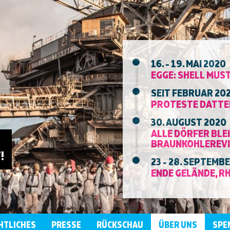
16. - 19. MAI 2020
EGGE: SHELL MUST
SEIT FEBRUAR 20
PROTESTE DATTEL
30. AUGUST 2020
ALLE DÖRFER BLEI
BRAUNKOHLEREVI
!
23 - 28. SEPTEMB
ENDE GELÄNDE, R
HTLICHES
PRESSE
RÜCKSCHAU
ÜBER UNS
SPE