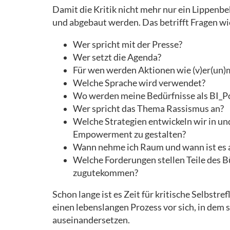
ACTION
Damit die Kritik nicht mehr nur ein Lippenb
und abgebaut werden. Das betrifft Fragen wi
PACKLISTE
Wer spricht mit der Presse?
Wer setzt die Agenda?
FAQ
Für wen werden Aktionen wie (v)er(un)
Welche Sprache wird verwendet?
Wo werden meine Bedürfnisse als BI_
Wer spricht das Thema Rassismus an?
Welche Strategien entwickeln wir in u
Empowerment zu gestalten?
Wann nehme ich Raum und wann ist es 
Welche Forderungen stellen Teile des 
zugutekommen?
Schon lange ist es Zeit für kritische Selbstre
einen lebenslangen Prozess vor sich, in dem 
auseinandersetzen.