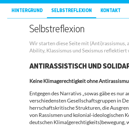
MITMACH-
ORGANISIERTE
AUFRUF
IN DIE
PRESSESPIEGEL
2015
HINTERGRUND
SELBSTREFLEXION
KONTAKT
PORTALE
BUS/ZUG-
AKTION
ANREISE
AKTIONSKONSENS
PRESSEMITTEILUNGEN
2016
Selbstreflexion
TERMINE
RECHTSHILFEBROSCHÜRE
KLEINERE
HYGIENEKONZEPT
2017
Wir starten diese Seite mit (Anti)rassismus,
BEZUGSGRUPPEN
VERANSTALTUNG
U18-
Ability, Klassismus und Sexismus reflektiert
/
ORGANISIEREN
JÄHRIGE
FINGER
2018
EINZELPERSONEN
ANTIRASSISTISCH UND SOLIDA
MOBI-
ID-
ANTIRA-
2019
BUNTER
MATERIAL
VERWEIGERUNG
STRUKTUREN
FINGER
Keine Klimagerechtigkeit ohne Antirassismu
LOKALE
CORONA
BEZUGSGRUPPEN
Entgegen des Narrativs „sowas gäbe es nur a
ANTI
GRUPPEN
UND
verschiedensten Gesellschaftsgruppen in De
KOHLE
REPRESSION
TAKE
herrschaftskritische Strukturen, die Ausgren
KIDZ
ARBEITSGRUPPEN
CARE
von Rassismen und kolonial-ideologischen Ko
deutschen Klima(gerechtigkeits)bewegung, wi
INTERNATIONALS
OUT OF