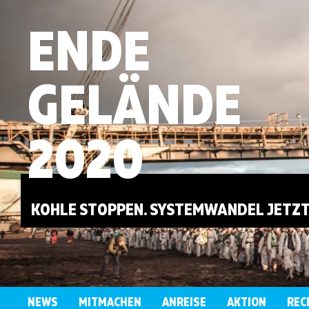
ENDE
GELÄNDE
2020
KOHLE STOPPEN. SYSTEMWANDEL JETZT
NEWS
MITMACHEN
ANREISE
AKTION
REC