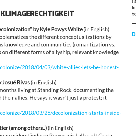
Fa
Im
F KLIMAGERECHTIGKEIT
b
Decolonization“ by Kyle Powys White
(in English)
D
roblematizes the different conceptualizations by
nous knowledge and communities (romantization vs.
on different forms of allyship, relevant knowledge
colonize/2018/04/03/white-allies-lets-be-honest-
y Josué Rivas
(in English)
months living at Standing Rock, documenting the
heir allies. He says it wasn’t just a protest; it
colonize/2018/03/26/decolonization-starts-inside-
ier (among others..)
(in English)
ng zu widerständigen Praxen wird allzu oft Greta