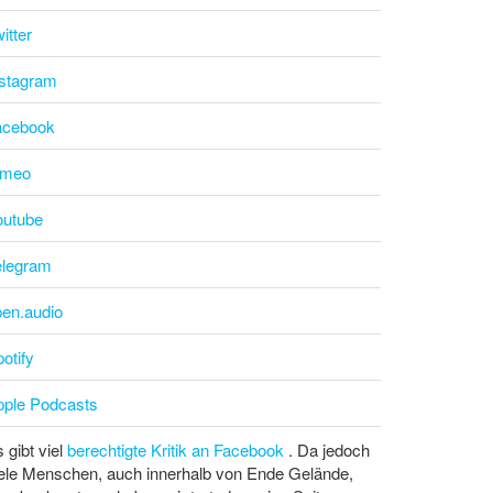
itter
nstagram
acebook
imeo
outube
elegram
pen.audio
otify
pple Podcasts
 gibt viel
berechtigte Kritik an Facebook
. Da jedoch
ele Menschen, auch innerhalb von Ende Gelände,