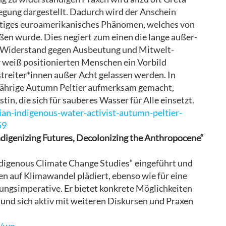
egung dargestellt. Dadurch wird der Anschein
rtiges euroamerikanisches Phänomen, welches von
en wurde. Dies negiert zum einen die lange außer-
 Widerstand gegen Ausbeutung und Mitwelt-
 weiß positionierten Menschen ein Vorbild
treiter*innen außer Acht gelassen werden. In
hrige Autumn Peltier ​aufmerksam gemacht, ​​​​​
vistin, die sich für sauberes Wasser für Alle einsetzt.
an-indigenous-water-activist-autumn-peltier-
59
ndigenizing Futures, Decolonizing the Anthropocene“
Indigenous Climate Change Studies“ eingeführt und
ven auf Klimawandel plädiert, ebenso wie für eine
lungsimperative. Er bietet konkrete Möglichkeiten
 und sich aktiv mit weiteren Diskursen und Praxen