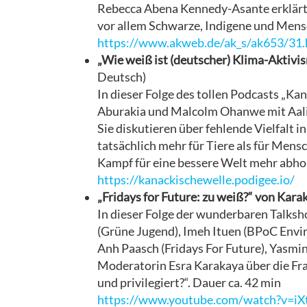
Rebecca Abena Kennedy-Asante erklärt i
vor allem Schwarze, Indigene und Mensc
https://www.akweb.de/ak_s/ak653/31
„Wie weiß ist (deutscher) Klima-Aktivi
Deutsch)
In dieser Folge des tollen Podcasts „K
Aburakia und Malcolm Ohanwe mit Aaliy
Sie diskutieren über fehlende Vielfalt 
tatsächlich mehr für Tiere als für Mens
Kampf für eine bessere Welt mehr abhol
https://kanackischewelle.podigee.io/
„Fridays for Future: zu weiß?“ von Kar
In dieser Folge der wunderbaren Talks
(Grüne Jugend), Imeh Ituen (BPoC Envir
Anh Paasch (Fridays For Future), Yasmi
Moderatorin Esra Karakaya über die Fra
und privilegiert?“. Dauer ca. 42 min
https://www.youtube.com/watch?v=iX